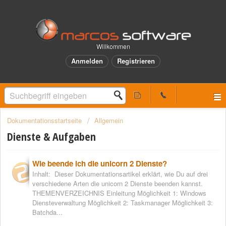
Willkommen
Anmelden
Registrieren
Dokumentationsstartseite
Allgemein
Dienste & Aufgaben
Wie beende ich die unicorn 2 Dienste?
Inhalt: Dieser Dokumentationsartikel erklärt, wie Du auf drei
verschiedene Arten die unicorn 2 Dienste beenden kannst.
THEMENVERZEICHNIS Einleitung Möglichkeit 1: Windows
Diensteverwaltung Möglichkeit 2: Taskmanager Möglichkeit 3:
Batchda...