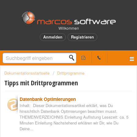
Willkommen
Anmelden
Registrieren
Dokumentationsstartseite
Drittprogramme
Tipps mit Drittprogrammen
Datenbank Optimierungen
Inhalt: Dieser Dokumentationsartikel erklärt, was Du
hinsichtlich Datenbank Optimierungen beachten musst.
THEMENVERZEICHNIS Einleitung Auflistung Lesezeit: ca. 5
Minuten Einleitung Nachstehend erklären wir Dir, wie Du
Deine...