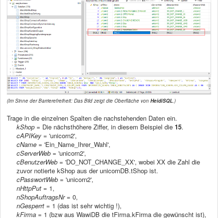
(Im Sinne der Barrierefreiheit: Das Bild zeigt die Oberfläche von
HeidiSQL
.)
Trage in die einzelnen Spalten die nachstehenden Daten ein.
kShop
= Die nächsthöhere Ziffer, in diesem Beispiel die
15
.
cAPIKey
= 'unicorn2',
cName
= 'Ein_Name_Ihrer_Wahl',
cServerWeb
= 'unicorn2',
cBenutzerWeb
= 'DO_NOT_CHANGE_XX', wobei XX die Zahl die
zuvor notierte kShop aus der unicornDB.tShop ist.
cPasswortWeb
= 'unicorn2',
nHttpPut
= 1,
nShopAuftragsNr
= 0,
nGesperrt
= 1 (das ist sehr wichtig !),
kFirma
= 1 (bzw aus WawiDB die tFirma.kFirma die gewünscht ist),