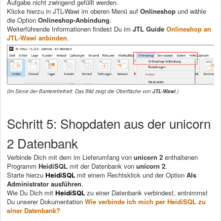
Aufgabe nicht zwingend gefüllt werden.
Klicke hierzu in JTL-Wawi im oberen Menü auf
Onlineshop
und wähle
die Option
Onlineshop-Anbindung
.
Weiterführende Informationen findest Du im
JTL Guide
Onlineshop an
JTL-Wawi anbinden
.
(Im Sinne der Barrierefreiheit: Das Bild zeigt die Oberfläche von
JTL-Wawi
.)
Schritt 5: Shopdaten aus der unicorn
2 Datenbank
Verbinde Dich mit dem im Lieferumfang von
unicorn 2
enthaltenen
Programm
HeidiSQL
mit der Datenbank von
unicorn 2
.
Starte hierzu
mit einem Rechtsklick und der Option
Als
HeidiSQL
Administrator ausführen
.
Wie Du Dich mit
zu einer Datenbank verbindest, entnimmst
HeidiSQL
Du unserer Dokumentation
Wie verbinde ich mich per HeidiSQL zu
einer Datenbank?