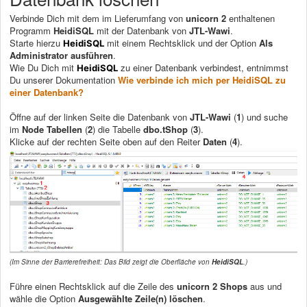
Verbinde Dich mit dem im Lieferumfang von
unicorn 2
enthaltenen
Programm
HeidiSQL
mit der Datenbank von
JTL-Wawi
.
Starte hierzu
mit einem Rechtsklick und der Option
Als
HeidiSQL
Administrator ausführen
.
Wie Du Dich mit
zu einer Datenbank verbindest, entnimmst
HeidiSQL
Du unserer Dokumentation
Wie verbinde ich mich per HeidiSQL zu
einer Datenbank?
Öffne auf der linken Seite die Datenbank von
JTL-Wawi
(
1
) und suche
im
Node Tabellen
(
2
) die Tabelle
dbo.tShop
(
3
).
Klicke auf der rechten Seite oben auf den Reiter
Daten
(
4
).
(Im Sinne der Barrierefreiheit: Das Bild zeigt die Oberfläche von
HeidiSQL
.)
Führe einen Rechtsklick auf die Zeile des
unicorn 2 Shops
aus und
wähle die Option
Ausgewählte Zeile(n) löschen
.