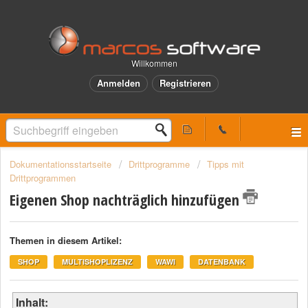
Willkommen
Anmelden
Registrieren
Dokumentationsstartseite
Drittprogramme
Tipps mit
Drittprogrammen
Eigenen Shop nachträglich hinzufügen
Themen in diesem Artikel:
SHOP
MULTISHOPLIZENZ
WAWI
DATENBANK
Inhalt: