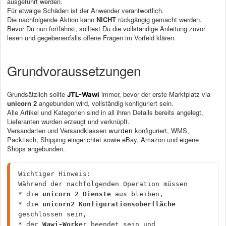
ausgeführt werden.
Für etwaige Schäden ist der Anwender verantwortlich.
Die nachfolgende Aktion kann
NICHT
rückgängig gemacht werden.
Bevor Du nun fortfährst, solltest Du die vollständige Anleitung zuvor
lesen und gegebenenfalls offene Fragen im Vorfeld klären.
Grundvoraussetzungen
Grundsätzlich sollte
immer, bevor der erste Marktplatz via
JTL-Wawi
unicorn 2
angebunden wird, vollständig konfiguriert sein.
Alle Artikel und Kategorien sind in all ihren Details bereits angelegt,
Lieferanten wurden erzeugt und verknüpft.
Versandarten und Versandklassen
konfiguriert, WMS,
wurden
Packtisch, Shipping eingerichtet sowie eBay, Amazon und eigene
Shops angebunden.
Wichtiger Hinweis:
Während der nachfolgenden Operation müssen 
* die 
unicorn 2 Dienste
 aus bleiben,
* die 
unicorn2 Konfigurationsoberfläche
geschlossen sein,
* der 
Wawi-Worke
r beendet sein und