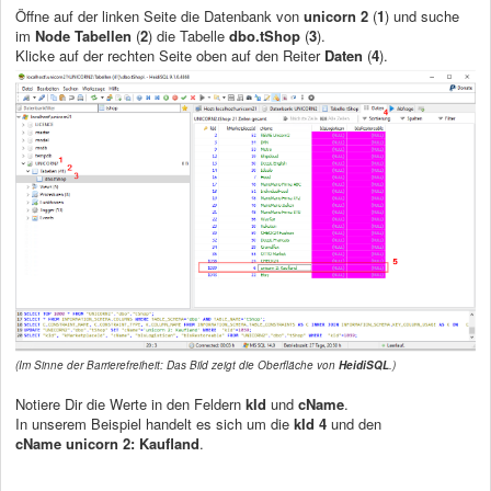
Öffne auf der linken Seite die Datenbank von
unicorn 2
(
1
) und suche
im
Node Tabellen
(
2
) die Tabelle
dbo.tShop
(
3
).
Klicke auf der rechten Seite oben auf den Reiter
Daten
(
4
).
(Im Sinne der Barrierefreiheit: Das Bild zeigt die Oberfläche von
HeidiSQL
.)
Notiere Dir die Werte in den Feldern
kId
und
cName
.
In unserem Beispiel handelt es sich um die
kId
4
und den
cName
unicorn 2: Kaufland
.