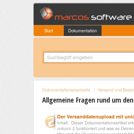
Start
Dokumentation
Dokumentationsstartseite
Versand und Beste
Allgemeine Fragen rund um den
Der Versanddatenupload mit uni
Inhalt: Dieser Dokumentationsartikel erk
unicorn 2 funktioniert und was es Dein
Wie wird die Übertragung ausgelöst? Meh