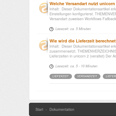
Welche Versandart nutzt unicorn
Inhalt: Dieser Dokumentationsartikel erk
Einstellungen konfigurierst. THEMENVE
Versandart zuweisen Workflows Fallback
Lesezeit: ca. 5 Minuten
Wie wird die Lieferzeit berechne
Inhalt: Dieser Dokumentationsartikel erkl
zusammensetzt. THEMENVERZEICHNIS Wich
Lieferzeiten in unicorn 2 (veraltet) Der Art
Lesezeit: ca. 5 - 10 Minuten
LIEFERZEIT
VERSANDZEIT
LIEFE
Start
Dokumentation