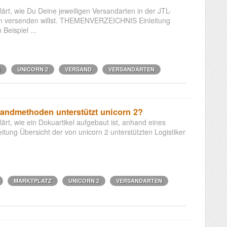
lärt, wie Du Deine jeweiligen Versandarten in der JTL-
en versenden willst. THEMENVERZEICHNIS Einleitung
Beispiel ...
N
UNICORN 2
VERSAND
VERSANDARTEN
rsandmethoden unterstützt unicorn 2?
lärt, wie ein Dokuartikel aufgebaut ist, anhand eines
ng Übersicht der von unicorn 2 unterstützten Logistiker
MARKTPLATZ
UNICORN 2
VERSANDARTEN