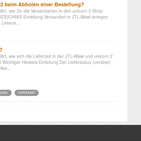
 2 beim Abholen einer Bestellung?
lärt, wie Du die Versandarten in den unicorn 2 Shop
RZEICHNIS Einleitung Versandart in JTL-Wawi anlegen
 Leseze...
t?
ärt, wie sich die Lieferzeit in der JTL-Wawi und unicorn 2
tiger Hinweis Einleitung Der Lieferstatus (veraltet)
ike...
RUNG
VERSAND