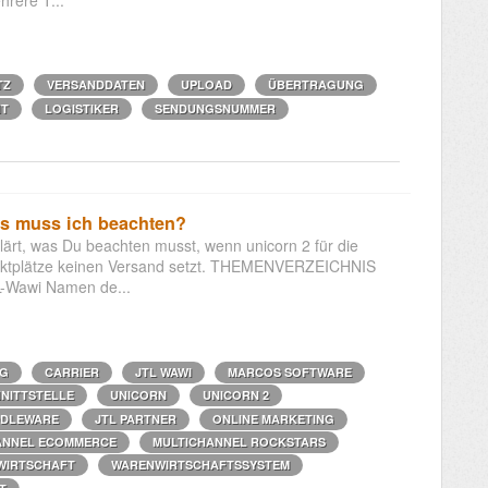
TZ
VERSANDDATEN
UPLOAD
ÜBERTRAGUNG
HT
LOGISTIKER
SENDUNGSNUMMER
as muss ich beachten?
klärt, was Du beachten musst, wenn unicorn 2 für die
rktplätze keinen Versand setzt. THEMENVERZEICHNIS
TL-Wawi Namen de...
NG
CARRIER
JTL WAWI
MARCOS SOFTWARE
NITTSTELLE
UNICORN
UNICORN 2
DDLEWARE
JTL PARTNER
ONLINE MARKETING
ANNEL ECOMMERCE
MULTICHANNEL ROCKSTARS
WIRTSCHAFT
WARENWIRTSCHAFTSSYSTEM