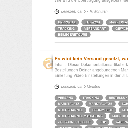
Lesezeit: ca. 5 - 10 Minuten
UNICORN 2
JTL-WAWI
MARKTPLA
TRACKING
VERSANDART
GEWIC
BEILEGERETOURE
Es wird kein Versand gesetzt, w
Inhalt: Dieser Dokumentationsartikel er
Bestellungen Deiner angebundenen Ma
Einleitung Video Einstellungen in der J
Lesezeit: ca. 5 Minuten
VERSAND
TRACKING
BESTELLU
MARKTPLATZ
MARKTPLÄTZE
SCH
MULTICHANNEL
ECOMMERCE
MI
MULTICHANNEL MARKETING
MULTICH
JTL SCHNITTSTELLE
ERP
WAREN