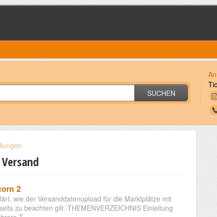
An
Ti
SUCHEN
llungen
 Versand
corn 2
lärt, wie der Versanddatenupload für die Marktplätze mit
erseits zu beachten gilt. THEMENVERZEICHNIS Einleitung
rere T...