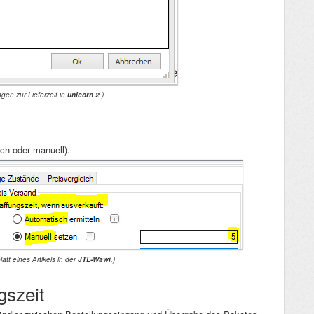
ngen zur Lieferzeit in
unicorn 2
.)
ch oder manuell).
latt eines Artikels in der
JTL-Wawi
.)
gszeit