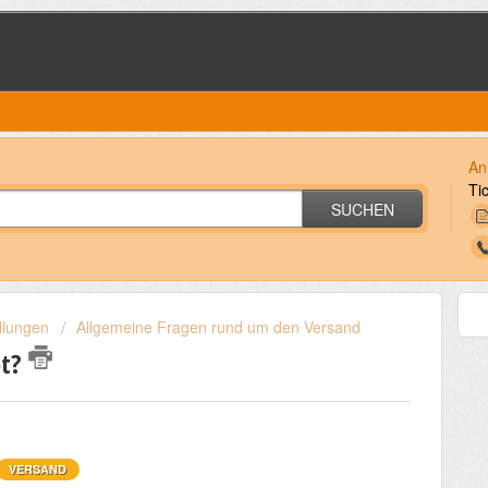
An
Ti
SUCHEN
llungen
Allgemeine Fragen rund um den Versand
et?
VERSAND