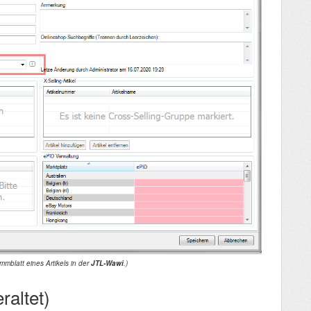
ammblatt eines Artikels in der
JTL-Wawi
.)
raltet)