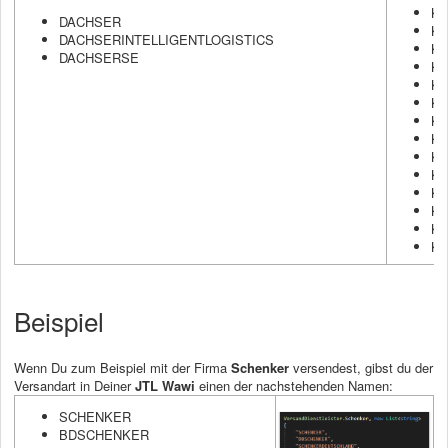
KU
DACHSER
KU
DACHSERINTELLIGENTLOGISTICS
K
DACHSERSE
K
K
K
K
K
KU
KU
KU
KU
KU
KU
Beispiel
Wenn Du zum Beispiel mit der Firma
Schenker
versendest, gibst du der
Versandart in Deiner
JTL Wawi
einen der nachstehenden Namen:
SCHENKER
BDSCHENKER