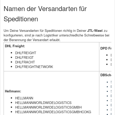
Namen der Versandarten für
Speditionen
Um Deine Versandarten für Speditionen richtig in Deiner
JTL-Wawi
zu
konfigurieren, sind je nach Logistiker unterschiedliche Schreibweise bei
der Benennung der Versandart erlaubt.
DHL Freight:
DPD Frei
DHLFREIGHT
DP
DHLFREIGT
DP
DHLFRACHT
D
DHLFREIGHTNETWORK
DBSchen
S
D
Hellmann:
S
D
HELLMANN
SC
HELLMANNWORLDWIDELOGISTICS
DB
HELLMANNWORLDWIDELOGISTICSGMBH
S
HELLMANNWORLDWIDELOGISTICSGMBHCOKG
D