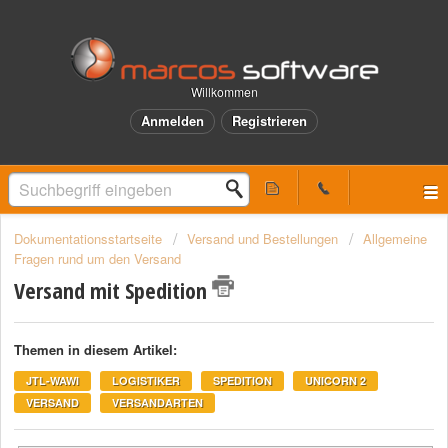
Willkommen
Anmelden
Registrieren
Dokumentationsstartseite
Versand und Bestellungen
Allgemeine
Fragen rund um den Versand
Versand mit Spedition
Themen in diesem Artikel:
JTL-WAWI
LOGISTIKER
SPEDITION
UNICORN 2
VERSAND
VERSANDARTEN