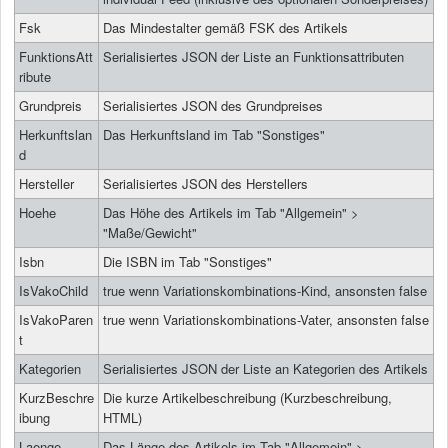
Fsk
Das Mindestalter gemäß FSK des Artikels
FunktionsAtt
Serialisiertes JSON der Liste an Funktionsattributen
ribute
Grundpreis
Serialisiertes JSON des Grundpreises
Herkunftslan
Das Herkunftsland im Tab "Sonstiges"
d
Hersteller
Serialisiertes JSON des Herstellers
Hoehe
Das Höhe des Artikels im Tab "Allgemein" >
"Maße/Gewicht"
Isbn
Die ISBN im Tab "Sonstiges"
IsVakoChild
true wenn Variationskombinations-Kind, ansonsten false
IsVakoParen
true wenn Variationskombinations-Vater, ansonsten false
t
Kategorien
Serialisiertes JSON der Liste an Kategorien des Artikels
KurzBeschre
Die kurze Artikelbeschreibung (Kurzbeschreibung,
ibung
HTML)
Laenge
Das Länge des Artikels im Tab "Allgemein" >