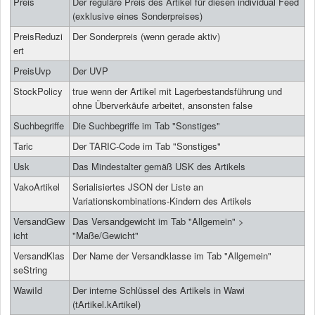
Preis
Der reguläre Preis des Artikel für diesen individual Feed
(exklusive eines Sonderpreises)
PreisReduzi
Der Sonderpreis (wenn gerade aktiv)
ert
PreisUvp
Der UVP
StockPolicy
true wenn der Artikel mit Lagerbestandsführung und
ohne Überverkäufe arbeitet, ansonsten false
Suchbegriffe
Die Suchbegriffe im Tab "Sonstiges"
Taric
Der TARIC-Code im Tab "Sonstiges"
Usk
Das Mindestalter gemäß USK des Artikels
VakoArtikel
Serialisiertes JSON der Liste an
Variationskombinations-Kindern des Artikels
VersandGew
Das Versandgewicht im Tab "Allgemein" >
icht
"Maße/Gewicht"
VersandKlas
Der Name der Versandklasse im Tab "Allgemein"
seString
WawiId
Der interne Schlüssel des Artikels in Wawi
(tArtikel.kArtikel)