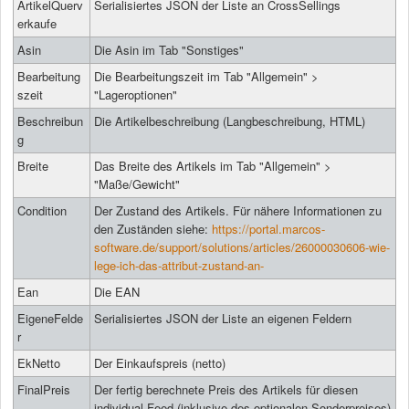
ArtikelQuerv
Serialisiertes JSON der Liste an CrossSellings
erkaufe
Asin
Die Asin im Tab "Sonstiges"
Bearbeitung
Die Bearbeitungszeit im Tab "Allgemein" >
szeit
"Lageroptionen"
Beschreibun
Die Artikelbeschreibung (Langbeschreibung, HTML)
g
Breite
Das Breite des Artikels im Tab "Allgemein" >
"Maße/Gewicht"
Condition
Der Zustand des Artikels. Für nähere Informationen zu
den Zuständen siehe:
https://portal.marcos-
software.de/support/solutions/articles/26000030606-wie-
lege-ich-das-attribut-zustand-an-
Ean
Die EAN
EigeneFelde
Serialisiertes JSON der Liste an eigenen Feldern
r
EkNetto
Der Einkaufspreis (netto)
FinalPreis
Der fertig berechnete Preis des Artikels für diesen
individual Feed (inklusive des optionalen Sonderpreises)