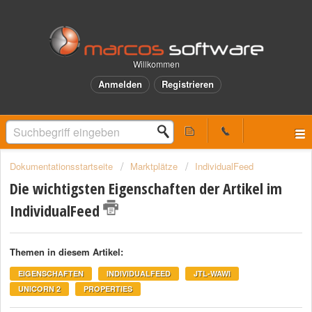
Willkommen
Anmelden
Registrieren
Dokumentationsstartseite
Marktplätze
IndividualFeed
Die wichtigsten Eigenschaften der Artikel im
IndividualFeed
Themen in diesem Artikel:
EIGENSCHAFTEN
INDIVIDUALFEED
JTL-WAWI
UNICORN 2
PROPERTIES