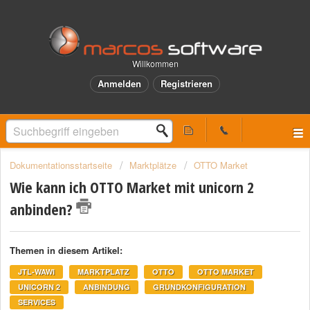
Willkommen
Anmelden
Registrieren
Dokumentationsstartseite
Marktplätze
OTTO Market
Wie kann ich OTTO Market mit unicorn 2
anbinden?
Themen in diesem Artikel:
JTL-WAWI
MARKTPLATZ
OTTO
OTTO MARKET
UNICORN 2
ANBINDUNG
GRUNDKONFIGURATION
SERVICES