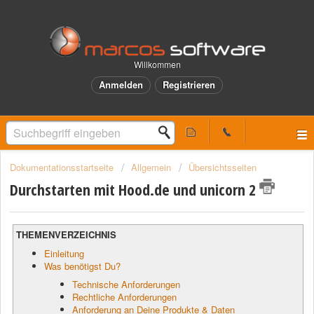
Willkommen
Anmelden
Registrieren
Dokumentationsstartseite
Allgemein
Übersichtsseiten
Durchstarten mit Hood.de und unicorn 2
THEMENVERZEICHNIS
Einleitung
Was benötigst Du?
Technische Anforderungen
Rechtliche Anforderungen
Anforderung an Deine Produkte & Daten