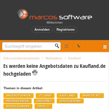
Willkommen
Anmelden
Registrieren
Dokumentationsstartseite
Marktplätze
Kaufland
Es werden keine Angebotsdaten zu Kaufland.de
hochgeladen
Themen in diesem Artikel:
ANGEBOTSDATEN
JTL-WAWI
KAUFLAND
MARKTPLATZ
PRODUKTDATEN
UNICORN 2
VERZÖGERUNG
BESCHLEUNIGEN
TRICK 17