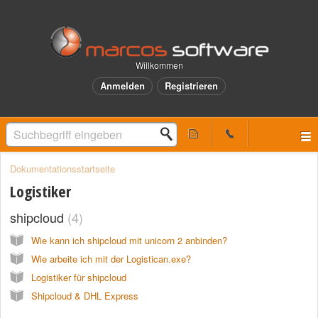
Willkommen
Anmelden
Registrieren
Dokumentationsstartseite
Logistiker
shipcloud
4
Wie kann ich shipcloud mit unicorn 2 anbinden?
Wie arbeite ich mit der Logistican.exe?
Logistiker für shipcloud
Shipcloud & DHL Express