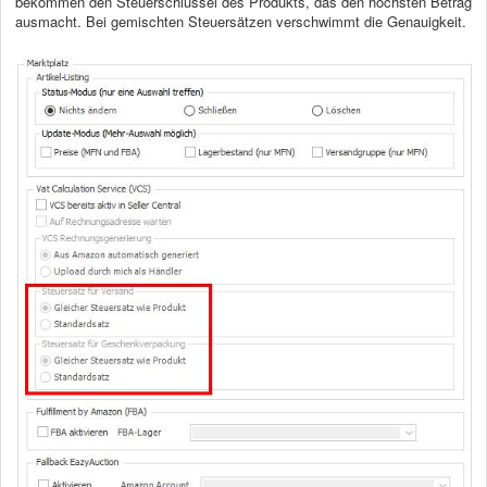
bekommen den Steuerschlüssel des Produkts, das den höchsten Betrag
ausmacht. Bei gemischten Steuersätzen verschwimmt die Genauigkeit.