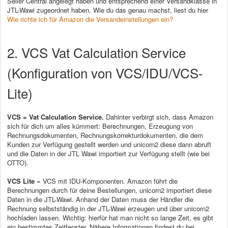
Seller Central angelegt haben und entsprechend einer Versandklasse in
JTL-Wawi zugeordnet haben. Wie du das genau machst, liest du hier
Wie richte ich für Amazon die Versandeinstellungen ein?
2. VCS Vat Calculation Service
(Konfiguration von VCS/IDU/VCS-
Lite)
VCS = Vat Calculation Service.
Dahinter verbirgt sich, dass Amazon
sich für dich um alles kümmert: Berechnungen, Erzeugung von
Rechnungsdokumenten, Rechnungskorrekturdokumenten, die dem
Kunden zur Verfügung gestellt werden und unicorn2 diese dann abruft
und die Daten in der JTL Wawi importiert zur Verfügung stellt (wie bei
OTTO).
VCS Lite
= VCS mit IDU-Komponenten. Amazon führt die
Berechnungen durch für deine Bestellungen, unicorn2 importiert diese
Daten in die JTL-Wawi. Anhand der Daten muss der Händler die
Rechnung selbstständig in der JTL-Wawi erzeugen und über unicorn2
hochladen lassen. Wichtig: hierfür hat man nicht so lange Zeit, es gibt
ein bestimmtes Zeitfenster. Nähere Informationen findest du bei