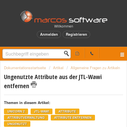
Willkommen
Anmelden
Registrieren
Dokumentationsstartseite
Artikel
Allgemeine Fragen zu Artikeln
Ungenutzte Attribute aus der JTL-Wawi
entfernen
Themen in diesem Artikel:
UNICORN 2
JTL-WAWI
ATTRIBUTE
ATTRIBUTVERWALTUNG
ATTRIBUTE ENTFERNEN
UNGENUTZT