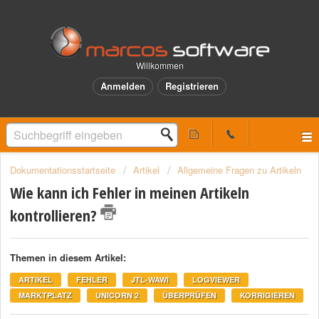
Willkommen
Anmelden
Registrieren
Dokumentationsstartseite
Artikel
Allgemeine Fragen zu Artikeln
Wie kann ich Fehler in meinen Artikeln
kontrollieren?
Themen in diesem Artikel:
ARTIKEL
FEHLER
JTL-WAWI
LOGVIEWER
MARKTPLATZ
UNICORN 2
ÜBERPRÜFEN
KORRIGIEREN