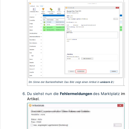
(Im
(Im Sinne der Barrierefreiheit: Das Bild zeigt einen Artikel in
unicorn 2
.)
Du siehst nun die
Fehlermeldungen
des Marktplatz
im
Artikel
.