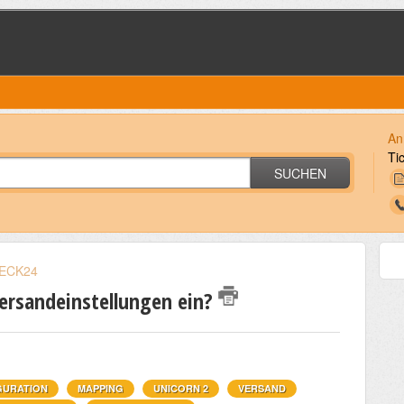
An
Ti
SUCHEN
ECK24
Versandeinstellungen ein?
GURATION
MAPPING
UNICORN 2
VERSAND