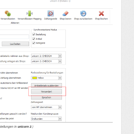
nstellungen in
unicorn 2
.)