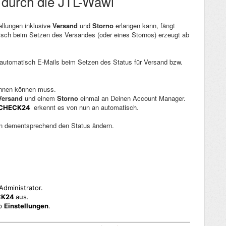
 durch die JTL-Wawi
ellungen inklusive
Versand
und
Storno
erlangen kann, fängt
sch beim Setzen des Versandes (oder eines Stornos) erzeugt ab
 automatisch E-Mails beim Setzen des Status für Versand bzw.
ennen können muss.
Versand
und einem
Storno
einmal an Deinen Account Manager.
erkennt es von nun an automatisch.
CHECK24
n dementsprechend den Status ändern.
Administrator.
CK24
aus.
op
Einstellungen
.