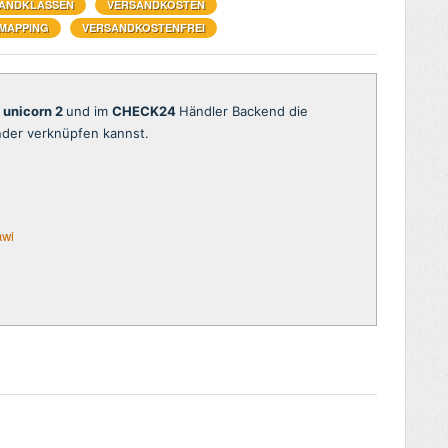
ANDKLASSEN
VERSANDKOSTEN
MAPPING
VERSANDKOSTENFREI
n
unicorn 2
und im
CHECK24
Händler Backend die
nder verknüpfen kannst.
awi