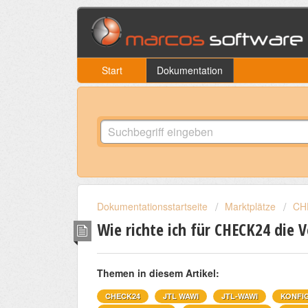
Start
Dokumentation
Dokumentationsstartseite
Marktplätze
CH
Wie richte ich für CHECK24 die 
Themen in diesem Artikel:
CHECK24
JTL WAWI
JTL-WAWI
KONFI