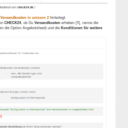
r Backend von
check24
.de
.)
t
Versandkosten in unicorn 2
hinterlegt.
von
CHECK24
, ob Du
Versandkosten
erheben [
1
], nenne die
len die Option Angebotsfeed) und die
Konditionen für weitere