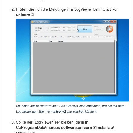
Prüfen Sie nun die Meldungen im LogViewer beim Start von
unicorn 2
.
(Im Sinne der Barrierefreiheit: Das Bild zeigt eine Animation, wie Sie mit dem
LogViewer den Start von
unicorn 2
überwachen können.)
Sollte der LogViewer leer bleiben, dann in
C:\ProgramData\marcos software\unicorn 2\Instanz x\
nachsehen.