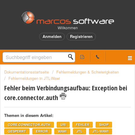
Willkommen
Anmelden
Registrieren
Dokumentationsstartseite
Fehlermeldungen & Schwierigkeiten
Fehlermeldungen in JTL-Wawi
Fehler beim Verbindungsaufbau: Exception bei
core.connector.auth
Themen in diesem Artikel:
CORE.CONNECTOR.AUTH
URI
FEHLER
SHOP
GESPERRT
ERROR
WAWI
JTL
JTL-WAWI