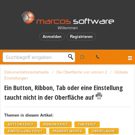
Willkommen
Anmelden
Registrieren
Dokumentationsstartseite
Die Oberfläche von unicorn 2
Globale
Einstellungen
Ein Button, Ribbon, Tab oder eine Einstellung
taucht nicht in der Oberfläche auf
Themen in diesem Artikel:
BUTTON FEHLT
RIBBON FEHLT
TAB FEHLT
EINSTELLUNG FEHLT
PASSIERT NICHTS
OBERFLÄCHE