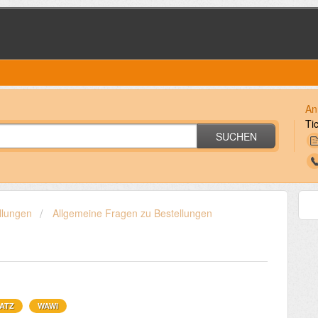
An
Ti
SUCHEN
llungen
Allgemeine Fragen zu Bestellungen
ATZ
WAWI