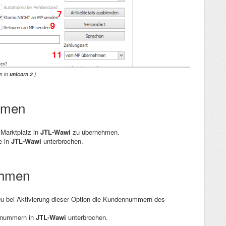
en in
unicorn 2
.)
hmen
 Marktplatz in
JTL-Wawi
zu übernehmen.
e in
JTL-Wawi
unterbrochen.
ehmen
 Du bei Aktivierung dieser Option die Kundennummern des
ennummern in
JTL-Wawi
unterbrochen.