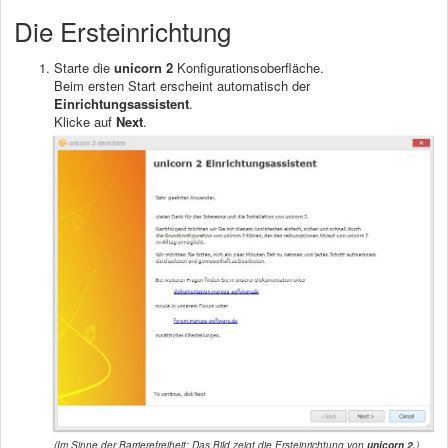
Die Ersteinrichtung
Starte die
unicorn 2
Konfigurationsoberfläche.
Beim ersten Start erscheint automatisch der
Einrichtungsassistent
.
Klicke auf
Next
.
(Im Sinne der Barrierefreiheit: Das Bild zeigt die Ersteinrichtung von
unicorn 2.
)