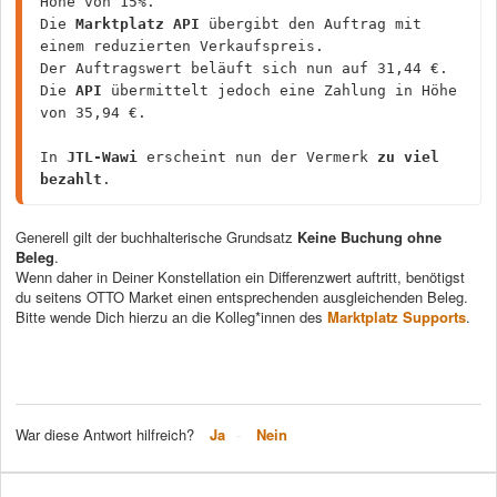
Höhe von 15%.

Die 
Marktplatz API
 übergibt den Auftrag mit 
einem reduzierten Verkaufspreis.

Der Auftragswert beläuft sich nun auf 31,44 €.

Die 
API
 übermittelt jedoch eine Zahlung in Höhe 
von 35,94 €.

In 
JTL-Wawi
 erscheint nun der Vermerk 
zu viel 
bezahlt
.
Generell gilt der buchhalterische Grundsatz
Keine Buchung ohne
Beleg
.
Wenn daher in Deiner Konstellation ein Differenzwert auftritt, benötigst
du seitens OTTO Market einen entsprechenden ausgleichenden Beleg.
Bitte wende Dich hierzu an die Kolleg*innen des
Marktplatz Supports
.
War diese Antwort hilfreich?
Ja
Nein