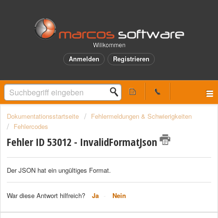
Willkommen
Anmelden
Registrieren
Dokumentationsstartseite
Fehlermeldungen & Schwierigkeiten
Fehlercodes
Fehler ID 53012 - InvalidFormatJson
Der JSON hat ein ungültiges Format.
War diese Antwort hilfreich?
Ja
Nein