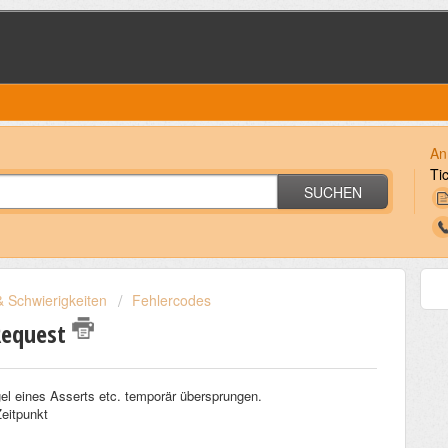
An
Ti
SUCHEN
 Schwierigkeiten
Fehlercodes
nRequest
gel eines Asserts etc. temporär übersprungen.
Zeitpunkt