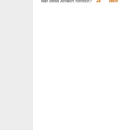
War diese Antwort hilfreich?
Ja
Nein