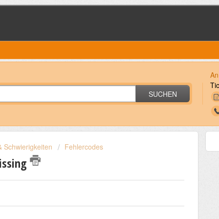
An
Ti
SUCHEN
 Schwierigkeiten
Fehlercodes
Missing