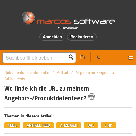
Willkommen
Anmelden
Registrieren
Dokumentationsstartseite
Artikel
Allgemeine Fragen zu
Artikelfeeds
Wo finde ich die URL zu meinem
Angebots-/Produktdatenfeed?
Themen in diesem Artikel:
FEED
ARTIKELFEED
ANZEIGEN
URL
LINK