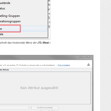
sschnitt das horizontale Menü der
JTL-Wawi
.)