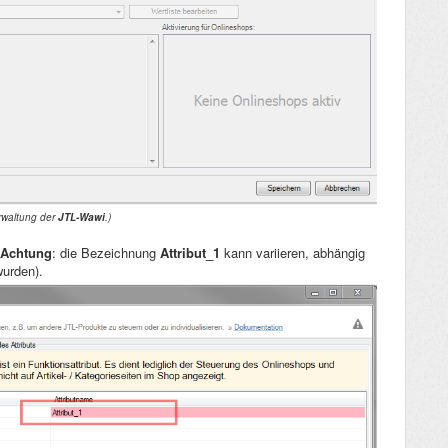
erwaltung der
JTL-Wawi
.
)
Achtung
: die Bezeichnung
Attribut_1
kann variieren, abhängig
wurden).