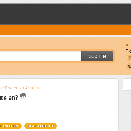
An
Ti
SUCHEN
ne Fragen zu Artikeln
ute an?
E ANLEGEN
REAL ATTRIBUT