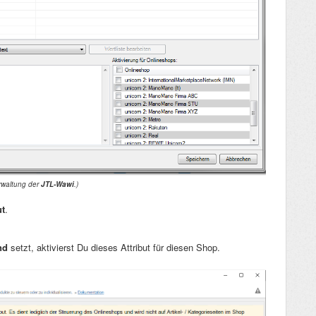
erwaltung der
JTL-Wawi
.
)
ut
.
and
setzt, aktivierst Du dieses Attribut für diesen Shop.