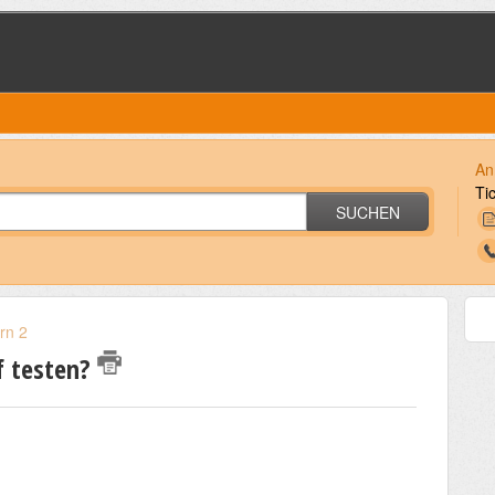
An
Ti
SUCHEN
rn 2
f testen?