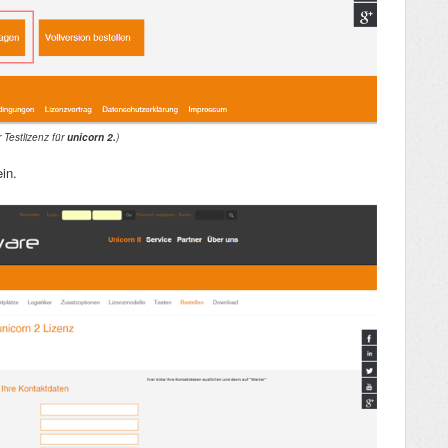
 Testlizenz für
unicorn 2.
)
in.