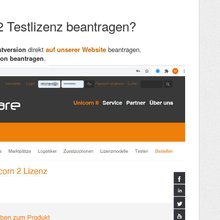
2 Testlizenz beantragen?
stversion
direkt
auf unserer Website
beantragen.
ion beantragen
.