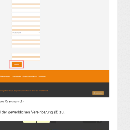
zenz für
unicorn 2.
)
d der gewerblichen Vereinbarung (
3
) zu.