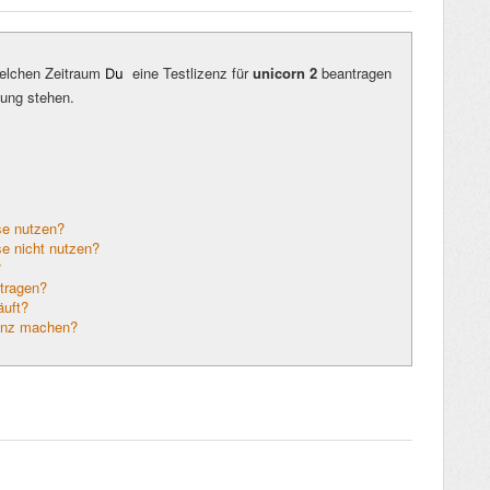
 welchen Zeitraum
eine Testlizenz für
unicorn 2
beantragen
Du
gung stehen.
se nutzen?
e nicht nutzen?
?
ntragen?
äuft?
zenz machen?