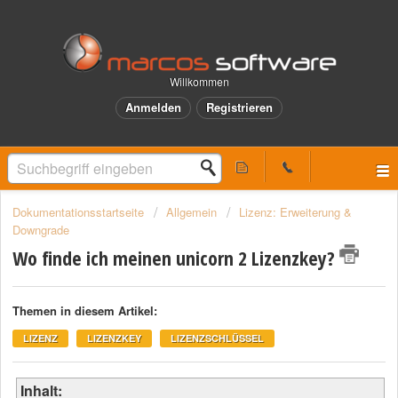
Willkommen
Anmelden
Registrieren
Dokumentationsstartseite
Allgemein
Lizenz: Erweiterung &
Downgrade
Wo finde ich meinen unicorn 2 Lizenzkey?
Themen in diesem Artikel:
LIZENZ
LIZENZKEY
LIZENZSCHLÜSSEL
Inhalt: