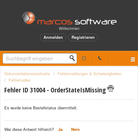
Willkommen
Anmelden
Registrieren
Dokumentationsstartseite
Fehlermeldungen & Schwierigkeiten
Fehlercodes
Fehler ID 31004 - OrderStateIsMissing
Es wurde keine Bestellstatus übermittelt.
War diese Antwort hilfreich?
Ja
Nein