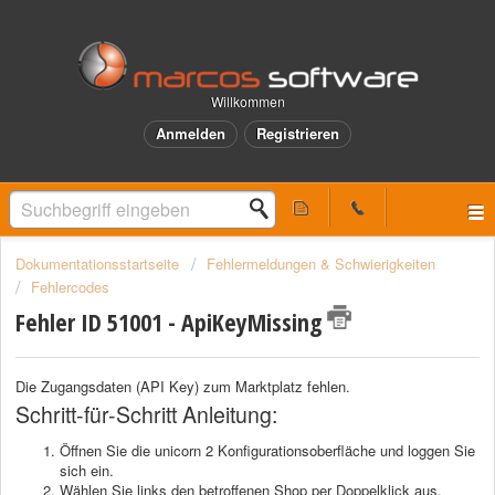
Willkommen
Anmelden
Registrieren
Dokumentationsstartseite
Fehlermeldungen & Schwierigkeiten
Fehlercodes
Fehler ID 51001 - ApiKeyMissing
Die Zugangsdaten (API Key) zum Marktplatz fehlen.
Schritt-für-Schritt Anleitung:
Öffnen Sie die unicorn 2 Konfigurationsoberfläche und loggen Sie
sich ein.
Wählen Sie links den betroffenen Shop per Doppelklick aus.