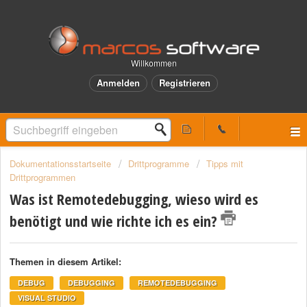
Willkommen
Anmelden
Registrieren
Dokumentationsstartseite
Drittprogramme
Tipps mit
Drittprogrammen
Was ist Remotedebugging, wieso wird es
benötigt und wie richte ich es ein?
Themen in diesem Artikel:
DEBUG
DEBUGGING
REMOTEDEBUGGING
VISUAL STUDIO